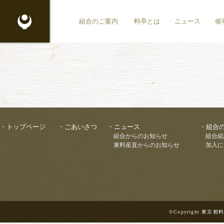
東京都料理生活衛生同業組合
組合のご案内
料亭とは
ニュース
催
トップページ
ごあいさつ
ニュース
組合
組合からのお知らせ
組合組
東料産直からのお知らせ
加入に
©Copyright 東京都料