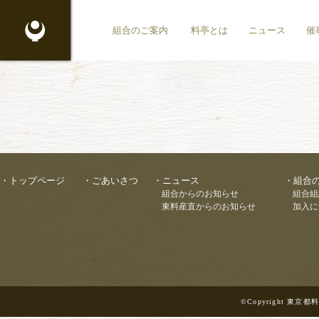
東京都料理生活衛生同業組合
組合のご案内
料亭とは
ニュース
催
トップページ
ごあいさつ
ニュース
組合
組合からのお知らせ
組合組
東料産直からのお知らせ
加入に
©Copyright 東京都料