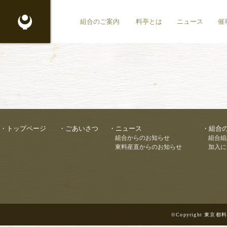
東京都料理生活衛生同業組合
組合のご案内
料亭とは
ニュース
催
トップページ
ごあいさつ
ニュース
組合
組合からのお知らせ
組合組
東料産直からのお知らせ
加入に
©Copyright 東京都料