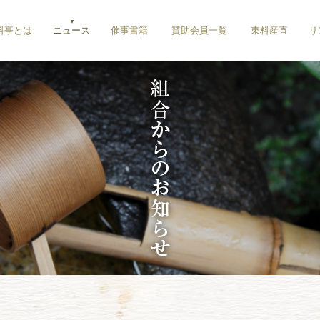
理生活衛生同業組合
料亭とは
ニュース
催事書籍
賛助会員一覧
東料産直
リ